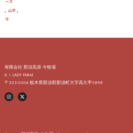
ーズ
,
,
山羊
牛
有限会社 那須高原 今牧場
K. I. LADY FARM
〒325-0304 栃木県那須郡那須町大字高久甲5898