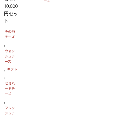
格
ーズ
10,000
は
円セッ
¥2,400
ト
で
¥
し
その他
た。
チーズ
,
ウォッ
シュチ
ーズ
,
ギフト
,
セミハ
ードチ
ーズ
,
フレッ
シュチ