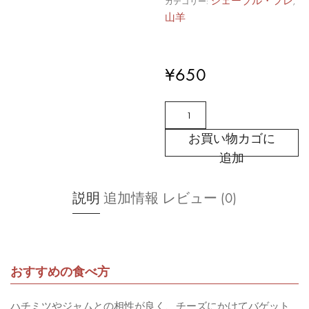
シェーブル・フレ
カテゴリー:
,
山羊
¥
650
朝
日
お買い物カゴに
岳
追加
～
ワ
ン
説明
追加情報
レビュー (0)
ち
ゃ
ん
と
おすすめの食べ方
た
べ
ハチミツやジャムとの相性が良く、チーズにかけてバゲット
れ