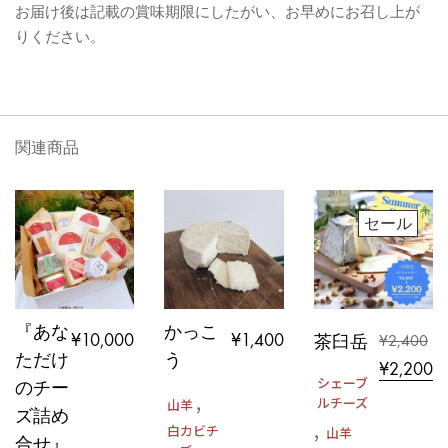
お届け後は記載の賞味期限にしたがい、お早めにお召し上が
りください。
関連商品
セール
『あな
かっこ
¥
10,000
¥
1,400
¥
2,400
茶臼岳
ただけ
う
元
¥
2,200
シェーブ
のチー
の
,
ルチーズ
山羊
ズ詰め
価
,
白カビチ
山羊
合せ』